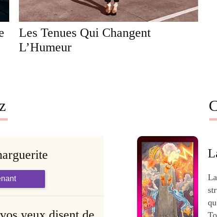
e
Les Tenues Qui Changent
L’Humeur
z
C
L
marguerite
La
enant
st
qu
 vos yeux disent de
To