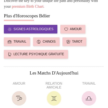
Discover the key to your unique life path and personality with
your
premium Birth Chart.
Plus d'Horoscopes Bélier
SIGNES ASTROLOGIQUES
AMOUR
TRAVAIL
CHINOIS
TAROT
LECTURE PSYCHIQUE GRATUITE
Les Matchs D'Aujourd'hui
AMOUR
RELATION
TRAVAIL
AMICALE