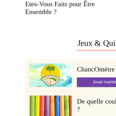
Etes-Vous Faits pour Être
Ensemble ?
Jeux & Qui
ChancOmètre
Jouer maint
De quelle coul
?