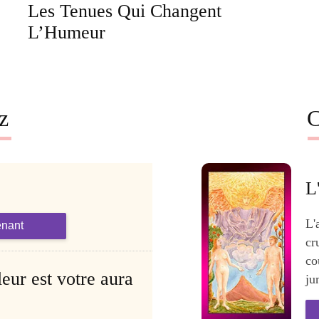
Les Tenues Qui Changent
L’Humeur
z
C
L
L'
enant
cr
co
eur est votre aura
ju