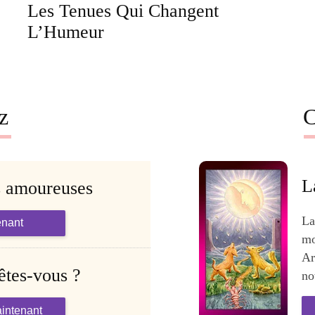
Les Tenues Qui Changent
L’Humeur
z
C
L
s amoureuses
La
enant
mo
Ar
êtes-vous ?
no
intenant