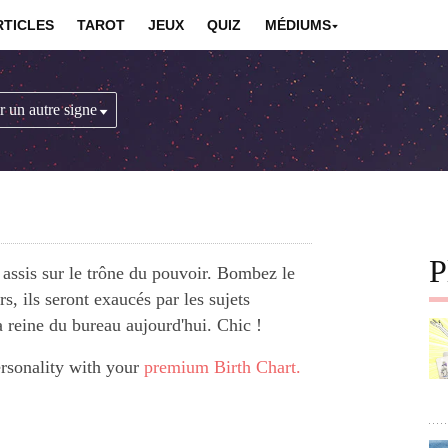
RTICLES
TAROT
JEUX
QUIZ
MÉDIUMS
P
t assis sur le trône du pouvoir. Bombez le
s, ils seront exaucés par les sujets
 reine du bureau aujourd'hui. Chic !
ersonality with your
premium Birth Chart.